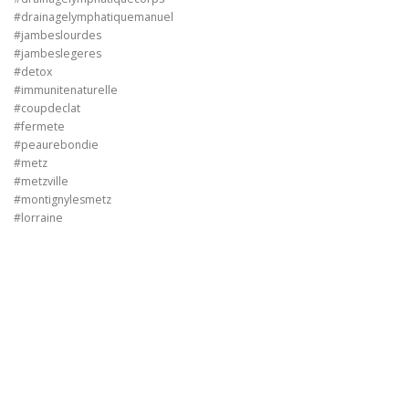
#drainagelymphatiquemanuel
#jambeslourdes
#jambeslegeres
#detox
#immunitenaturelle
#coupdeclat
#fermete
#peaurebondie
#metz
#metzville
#montignylesmetz
#lorraine