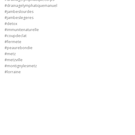
#drainagelymphatiquemanuel
#jambeslourdes
#jambeslegeres
#detox
#immunitenaturelle
#coupdeclat
#fermete
#peaurebondie
#metz
#metzville
#montignylesmetz
#lorraine