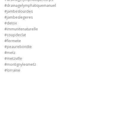
#drainagelymphatiquemanuel
#jambeslourdes
#jambeslegeres
#detox
#immunitenaturelle
#coupdeclat
#fermete
#peaurebondie
#metz
#metzville
#montignylesmetz
#lorraine