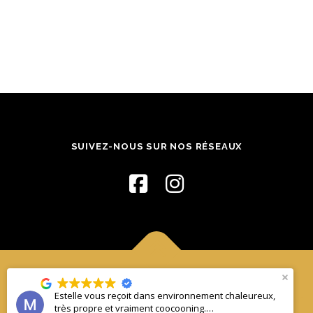
SUIVEZ-NOUS SUR NOS RÉSEAUX
Copyright © 2026 Massages Renata França, Turbinada et
Estelle vous reçoit dans environnement chaleureux,
Kobido à Metz
–
OnePress
thème par FameThemes. Traduit par
très propre et vraiment coocooning.