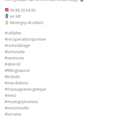
06.88.20.94.83
en MP
Montigny-lès-Metz
#cellulite
#recuperationsportive
#remodelage
#turbinada
#ventouse
#slimroll
#liftingnaturel
#kobido
#merdidiens
#massageenergetique
#metz
#montignylesmetz
#metzmaville
#lorraine