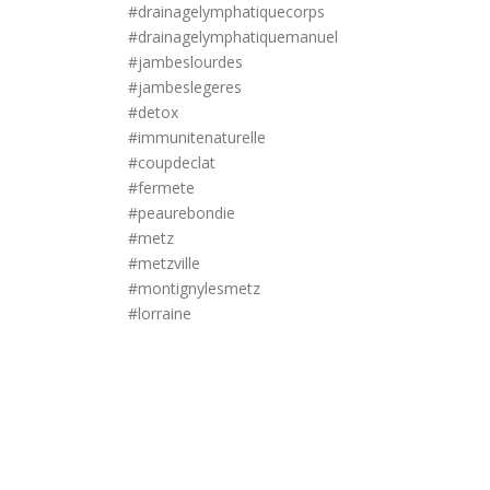
#drainagelymphatiquecorps
#drainagelymphatiquemanuel
#jambeslourdes
#jambeslegeres
#detox
#immunitenaturelle
#coupdeclat
#fermete
#peaurebondie
#metz
#metzville
#montignylesmetz
#lorraine