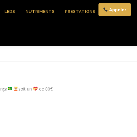
Appeler
LEDS
NUTRIMENTS
PRESTATIONS
CONTACT
ança
soit un
de 80€