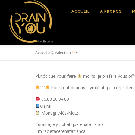
Aller
au
ACCUEIL
A PROPOS
M
contenu
Accueil
»
St Valentin
♥️
♥️
Plutôt que vous faire
moins, je préfère vous offr
Pour tout drainage lymphatique corps Ren
06.88.20.94.83
en MP
Montigny-lès-Metz
#drainagelymphatiquerenatafranca
#miraclefacerenatafranca