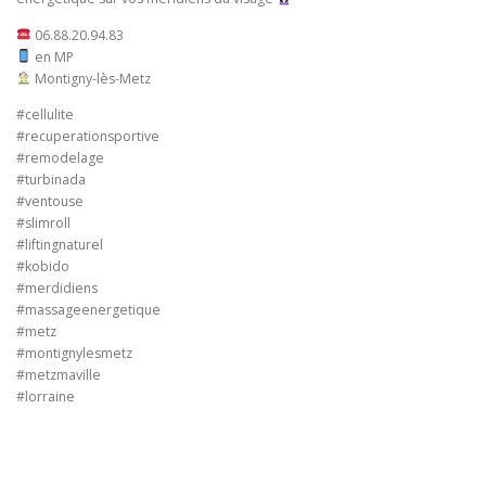
06.88.20.94.83
en MP
Montigny-lès-Metz
#cellulite
#recuperationsportive
#remodelage
#turbinada
#ventouse
#slimroll
#liftingnaturel
#kobido
#merdidiens
#massageenergetique
#metz
#montignylesmetz
#metzmaville
#lorraine