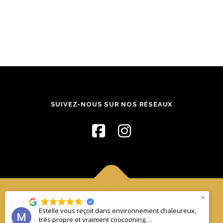
SUIVEZ-NOUS SUR NOS RÉSEAUX
Copyright © 2026 Massages Renata França, Turbinada et
Estelle vous reçoit dans environnement chaleureux,
Kobido à Metz
–
OnePress
thème par FameThemes. Traduit par
très propre et vraiment coocooning.