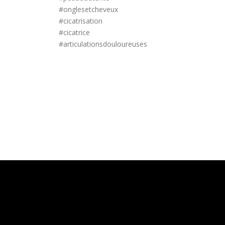
#onglesetcheveux
#cicatrisation
#cicatrice
#articulationsdouloureuses