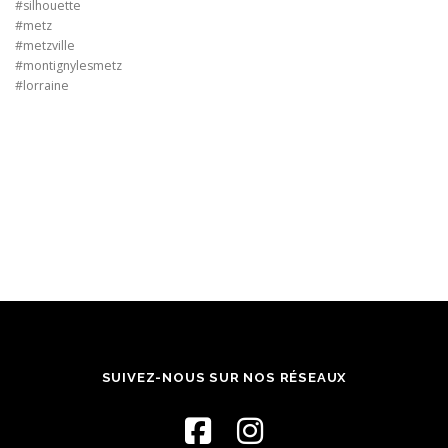
#silhouette
#metz
#metzville
#montignylesmetz
#lorraine
SUIVEZ-NOUS SUR NOS RÉSEAUX