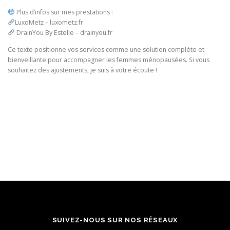
Plus d’infos sur mes prestations :
LuxoMetz – luxometz.fr
DrainYou By Estelle – drainyou.fr
Ce texte positionne vos services comme une solution complète et
bienveillante pour accompagner les femmes ménopausées. Si vous
souhaitez des ajustements, je suis à votre écoute !
SUIVEZ-NOUS SUR NOS RÉSEAUX