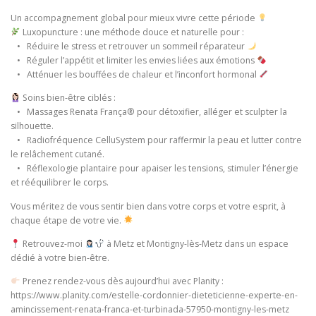
Un accompagnement global pour mieux vivre cette période
Luxopuncture : une méthode douce et naturelle pour :
• Réduire le stress et retrouver un sommeil réparateur
• Réguler l’appétit et limiter les envies liées aux émotions
• Atténuer les bouffées de chaleur et l’inconfort hormonal
Soins bien-être ciblés :
• Massages Renata França® pour détoxifier, alléger et sculpter la
silhouette.
• Radiofréquence CelluSystem pour raffermir la peau et lutter contre
le relâchement cutané.
• Réflexologie plantaire pour apaiser les tensions, stimuler l’énergie
et rééquilibrer le corps.
Vous méritez de vous sentir bien dans votre corps et votre esprit, à
chaque étape de votre vie.
Retrouvez-moi
à Metz et Montigny-lès-Metz dans un espace
dédié à votre bien-être.
Prenez rendez-vous dès aujourd’hui avec Planity :
https://www.planity.com/estelle-cordonnier-dieteticienne-experte-en-
amincissement-renata-franca-et-turbinada-57950-montigny-les-metz