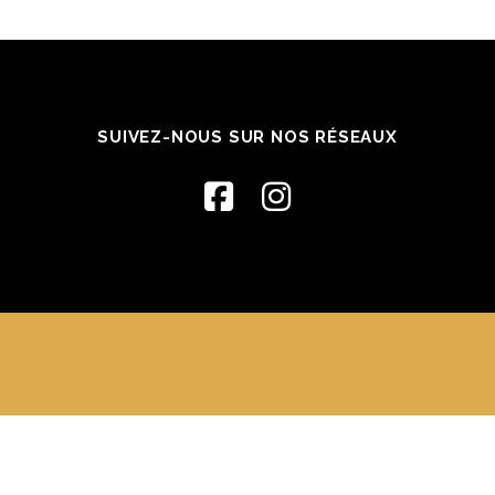
SUIVEZ-NOUS SUR NOS RÉSEAUX
ata França, Turbinada et Kobido à Metz
–
OnePress
thème par Fame