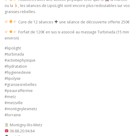
ou la
, les séances de LipoLight sont encore plus redoutables sur vos
graisses rebelles.
Cure de 12 séances
une séance de découverte offerte 250€
Forfait de 120€ en sus si associé au massage Turbinada (15 min
environ)
#lipolight
#turbinada
#activitephysique
#hydratation
#hygienedevie
#lipolyse
#graissesrebelles
#peauraffermie
#metz
#metzville
#montignylesmetz
#lorraine
Montigny-lès-Metz
06.88.20.94.84