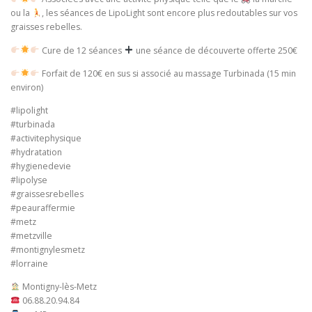
ou la
, les séances de LipoLight sont encore plus redoutables sur vos
graisses rebelles.
Cure de 12 séances
une séance de découverte offerte 250€
Forfait de 120€ en sus si associé au massage Turbinada (15 min
environ)
#lipolight
#turbinada
#activitephysique
#hydratation
#hygienedevie
#lipolyse
#graissesrebelles
#peauraffermie
#metz
#metzville
#montignylesmetz
#lorraine
Montigny-lès-Metz
06.88.20.94.84