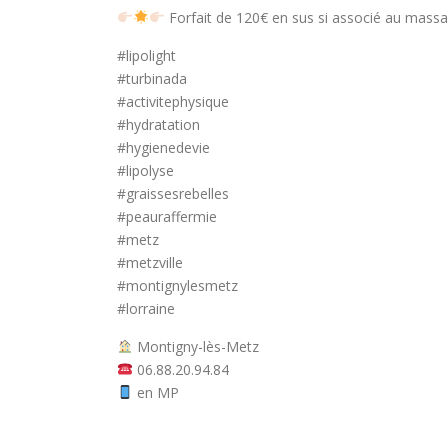
Forfait de 120€ en sus si associé au massa
#lipolight
#turbinada
#activitephysique
#hydratation
#hygienedevie
#lipolyse
#graissesrebelles
#peauraffermie
#metz
#metzville
#montignylesmetz
#lorraine
Montigny-lès-Metz
06.88.20.94.84
en MP