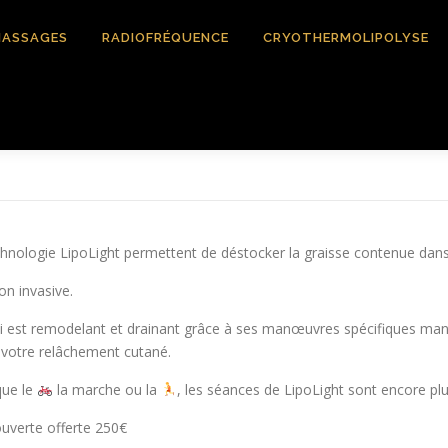
ASSAGES
RADIOFRÉQUENCE
CRYOTHERMOLIPOLYSE
chnologie LipoLight permettent de déstocker la graisse contenue dans
on invasive.
st remodelant et drainant grâce à ses manœuvres spécifiques manuel
, votre relâchement cutané.
que le
la marche ou la
, les séances de LipoLight sont encore plu
uverte offerte 250€