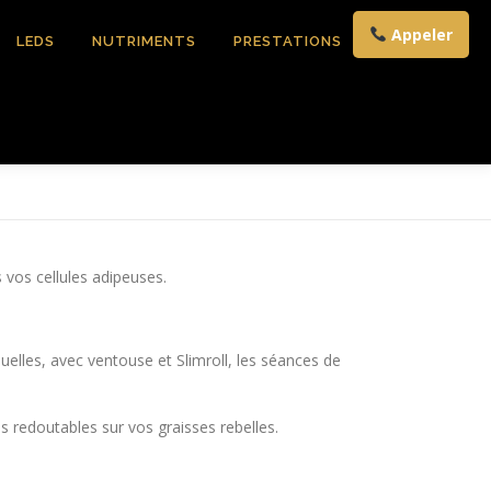
Appeler
LEDS
NUTRIMENTS
PRESTATIONS
CONTACT
 vos cellules adipeuses.
les, avec ventouse et Slimroll, les séances de
s redoutables sur vos graisses rebelles.