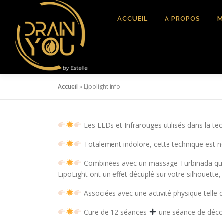
Aller
au
ACCUEIL
A PROPOS
M
contenu
Accueil
»
Lipolight info
Les LEDs et Infrarouges utilisés dans la te
Totalement indolore, cette technique est n
Combinées avec un massage Turbinada qui e
LipoLight ont un effet décuplé sur votre silhouette
Associées avec une activité physique telle 
Cure de 12 séances
une séance de déco