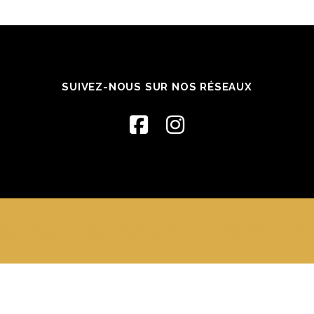
SUIVEZ-NOUS SUR NOS RÉSEAUX
ata França, Turbinada et Kobido à Metz
–
OnePress
thème par Fame