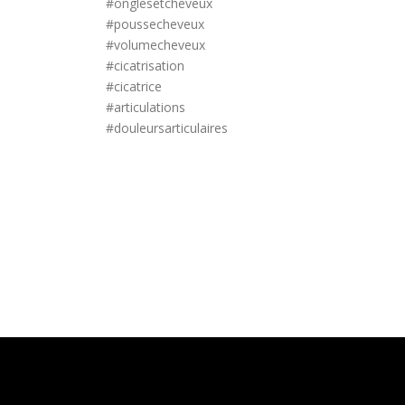
#onglesetcheveux
#poussecheveux
#volumecheveux
#cicatrisation
#cicatrice
#articulations
#douleursarticulaires