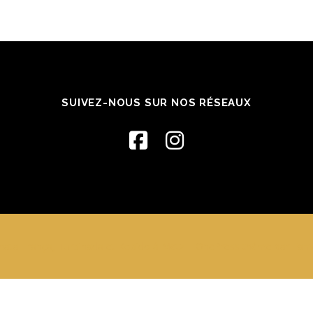
SUIVEZ-NOUS SUR NOS RÉSEAUX
ata França, Turbinada et Kobido à Metz
–
OnePress
thème par Fame