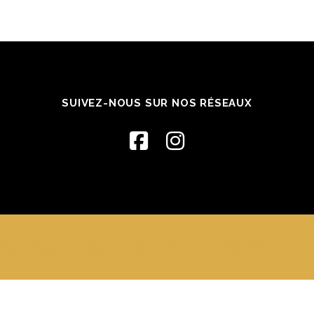
SUIVEZ-NOUS SUR NOS RÉSEAUX
ata França, Turbinada et Kobido à Metz
–
OnePress
thème par Fame