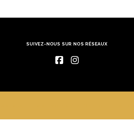
SUIVEZ-NOUS SUR NOS RÉSEAUX
ata França, Turbinada et Kobido à Metz
–
OnePress
thème par Fame