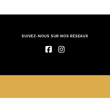
SUIVEZ-NOUS SUR NOS RÉSEAUX
ata França, Turbinada et Kobido à Metz
–
OnePress
thème par Fame