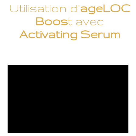
Utilisation d'
ageLOC
Boos
t avec
Activating Serum