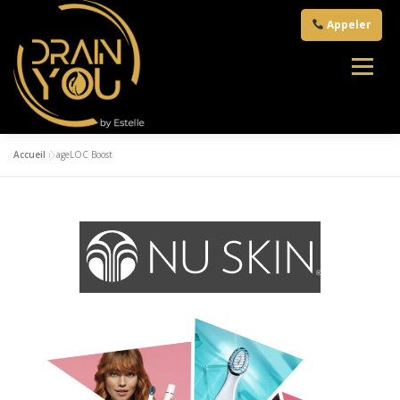
Appeler
Accueil
»
ageLOC Boost
ACCUEIL
A PROPOS
MASSAGES
RADIOFRÉQUENCE
CRYOTHERMOLIPOLYSE
LEDS
NUTRIMENTS
PRESTATIONS
CONTACT