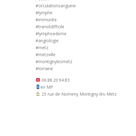
#circulationsanguine
#lymphe
#immunite
#transitdifficile
#lymphoedeme
#angiologie
#metz
#metzville
#montignylesmetz
#lorraine
06.88.20.94.83
en MP
25 rue de Nomeny Montigny-lès-Metz