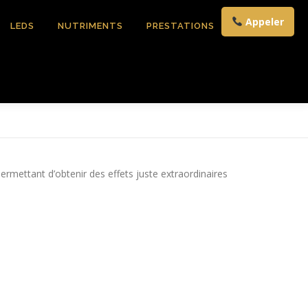
Appeler
LEDS
NUTRIMENTS
PRESTATIONS
CONTACT
permettant d’obtenir des effets juste extraordinaires