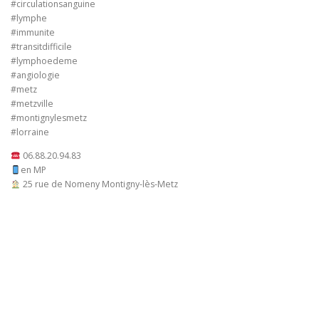
#circulationsanguine
#lymphe
#immunite
#transitdifficile
#lymphoedeme
#angiologie
#metz
#metzville
#montignylesmetz
#lorraine
06.88.20.94.83
en MP
25 rue de Nomeny Montigny-lès-Metz