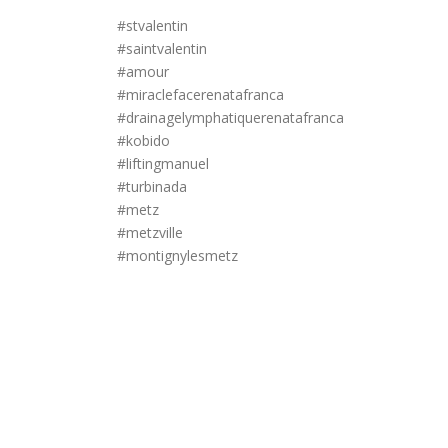
#stvalentin
#saintvalentin
#amour
#miraclefacerenatafranca
#drainagelymphatiquerenatafranca
#kobido
#liftingmanuel
#turbinada
#metz
#metzville
#montignylesmetz