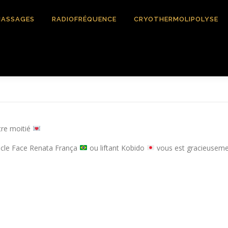
ASSAGES
RADIOFRÉQUENCE
CRYOTHERMOLIPOLYSE
tre moitié
acle Face Renata França
ou liftant Kobido
vous est gracieusemen