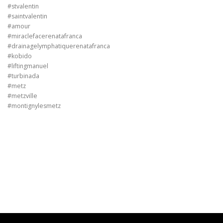
#stvalentin
#saintvalentin
#amour
#miraclefacerenatafranca
#drainagelymphatiquerenatafranca
#kobido
#liftingmanuel
#turbinada
#metz
#metzville
#montignylesmetz