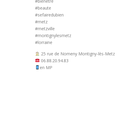
#bienetre
#beaute
#sefairedubien
#metz
#metzville
#montignylesmetz
#lorraine
25 rue de Nomeny Montigny-lès-Metz
06.88.20.94.83
en MP