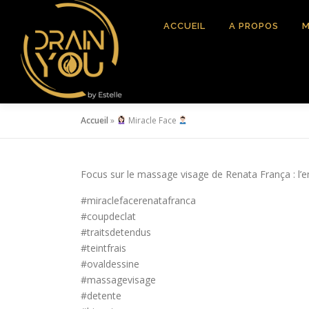
Aller
au
ACCUEIL
A PROPOS
M
contenu
Accueil
»
Miracle Face
Focus sur le massage visage de Renata França : l
#miraclefacerenatafranca
#coupdeclat
#traitsdetendus
#teintfrais
#ovaldessine
#massagevisage
#detente