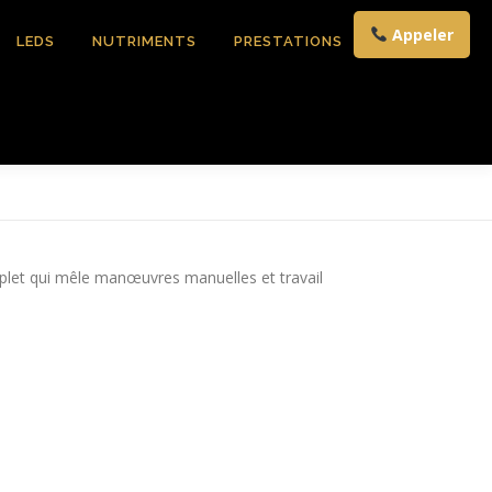
Appeler
LEDS
NUTRIMENTS
PRESTATIONS
CONTACT
plet qui mêle manœuvres manuelles et travail