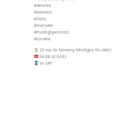
#detente
#bienetre
#metz
#metzville
#montignylesmetz
#lorraine
25 rue de Nomeny Montigny-lès-Metz
06.88.20.94.83
en MP