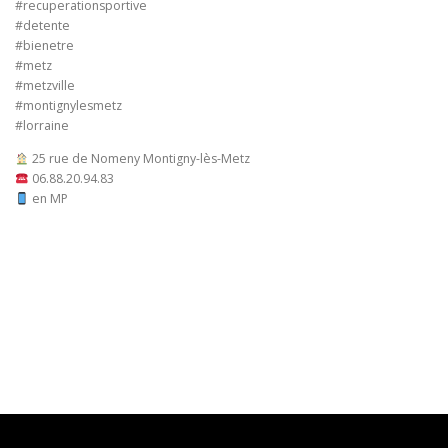
#recuperationsportive
#detente
#bienetre
#metz
#metzville
#montignylesmetz
#lorraine
25 rue de Nomeny Montigny-lès-Metz
06.88.20.94.83
en MP